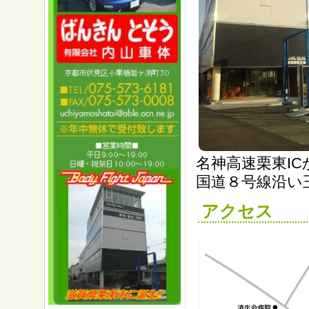
名神高速栗東IC
国道８号線沿い
アクセス