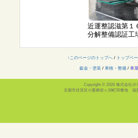
近運整認滋第１
分解整備認証工
↑このページのトップへ
/
トップペー
鈑金・塗装
/
車検・整備
/
車
Copyright © 2026
株式会社ボ
京都市伏見区小栗栖岩ヶ渕町30番地 滋賀県栗東市大