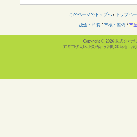
↑このページのトップへ
/
トップペー
鈑金・塗装
/
車検・整備
/
車
Copyright © 2026
株式会社ボ
京都市伏見区小栗栖岩ヶ渕町30番地 滋賀県栗東市大